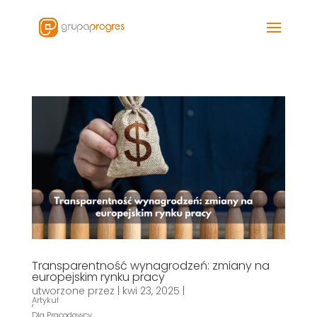
Transparentność wynagrodzeń: zmiany na
europejskim rynku pracy
utworzone przez
|
kwi 23, 2025
|
Artykuł
,
Dla Pracodawcy
,
,
,