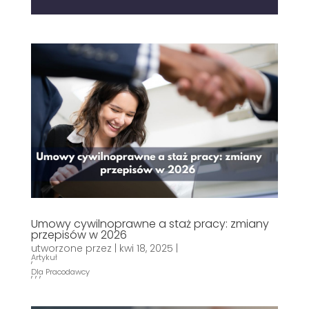
Umowy cywilnoprawne a staż pracy: zmiany
przepisów w 2026
utworzone przez
|
kwi 18, 2025
|
Artykuł
,
Dla Pracodawcy
,
,
,