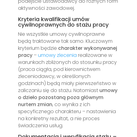
podejście ustawodawcy do różnych form
aktywności zawodowej.
Kryteria kwalifikacji umów
cywilnoprawnych do stażu pracy
Nie wszystkie umowy cywilnoprawne
będą traktowane tak samo. Kluczowym
kryterium będzie
charakter wykonywanej
pracy
–
umowy zlecenia
realizowane w
warunkach zbliżonych do stosunku pracy
(praca ciągła, pod kierownictwem
zleceniodawcy, w określonych
godzinach) będą miały pierwszeństwo w
zaliczaniu się do stażu. Natomiast
umowy
o dzieło pozostaną poza głównym
nurtem zmian
, co wynika z ich
specyficznego charakteru – nastawienia
na konkretny rezultat, a nie proces
świadczenia usług.
Dokumentacja i weryfikacja stażu –