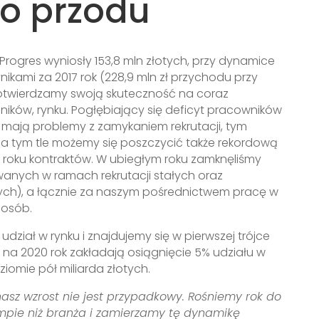
do przodu
rogres wyniosły 153,8 mln złotych, przy dynamice
nikami za 2017 rok (228,9 mln zł przychodu przy
otwierdzamy swoją skuteczność na coraz
dników, rynku. Pogłębiający się deficyt pracowników
mają problemy z zamykaniem rekrutacji, tym
Na tym tle możemy się poszczycić także rekordową
 roku kontraktów. W ubiegłym roku zamknęliśmy
anych w ramach rekrutacji stałych oraz
jnych), a łącznie za naszym pośrednictwem pracę w
 osób.
dział w rynku i znajdujemy się w pierwszej trójce
y na 2020 rok zakładają osiągnięcie 5% udziału w
iomie pół miliarda złotych.
nasz wzrost nie jest przypadkowy. Rośniemy rok do
mpie niż branża i zamierzamy tę dynamikę