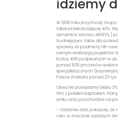
idziemy 
W 2016 roku przychody Grupy P
także przekraczającej 40%. Wy
dynamice wzrostu 48,83% ) p
trudniejszym, także dla pośre
sprawia, że podmioty HR-owe 
samym realizacją projektów. 
liczbą 409 podpisanych w ub.
ponad 500 procesów realizow
specjalistycznych (inżyniery
Polsce znalazło ponad 23 tys.
Obecnie posiadamy blisko 3% u
firm z polskim kapitałem. Plan
rynku oraz przychodów na poz
– Ostatnie lata pokazały, że 
roku w znacznie szybszym te