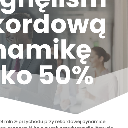
ekordową
namikę
sko 50%
,9 mln zł przychodu przy rekordowej dynamice