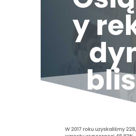
y r
dy
bli
W 2017 roku uzyskaliśmy 228