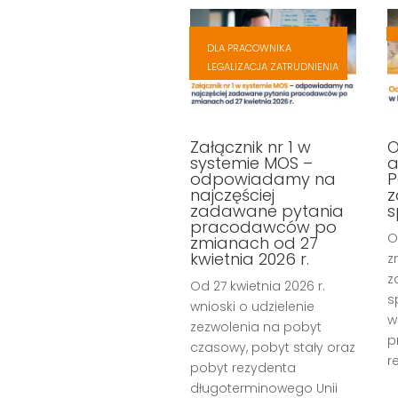
,
,
DLA PRACOWNIKA
,
LEGALIZACJA ZATRUDNIENIA
,
Załącznik nr 1 w
O
systemie MOS –
a
odpowiadamy na
P
najczęściej
z
zadawane pytania
s
pracodawców po
O
zmianach od 27
kwietnia 2026 r.
z
z
Od 27 kwietnia 2026 r.
s
wnioski o udzielenie
w
zezwolenia na pobyt
p
czasowy, pobyt stały oraz
r
pobyt rezydenta
długoterminowego Unii