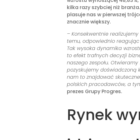
wzrostu wynoszącej 48,83%, co
kilka razy szybciej niż branż
plasuje nas w pierwszej trój
znacznie większy.
– Konsekwentnie realizujemy z
temu, odpowiednio reagując 
Tak wysoka dynamika wzrostu
to efekt trafnych decyzji bi
naszego zespołu. Otwieramy n
pozyskujemy doświadczoną ka
nam to znajdować skuteczne
polskich pracodawców, a t
prezes Grupy Progres.
Rynek wy