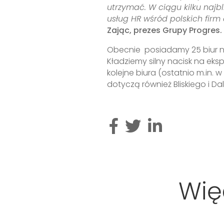
utrzymać. W ciągu kilku naj
usług HR wśród polskich fir
Zając, prezes Grupy Progres.
Obecnie posiadamy 25 biur na 
Kładziemy silny nacisk na eks
kolejne biura (ostatnio m.in. 
dotyczą również Bliskiego i D
Wię