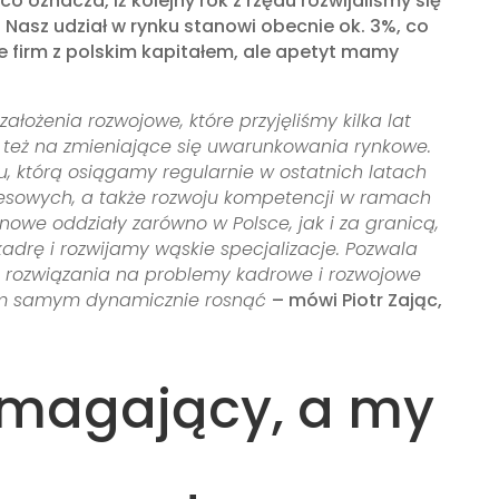
 oznacza, iż kolejny rok z rzędu rozwijaliśmy się
a. Nasz udział w rynku stanowi obecnie ok. 3%, co
ce firm z polskim kapitałem, ale apetyt mamy
ałożenia rozwojowe, które przyjęliśmy kilka lat
też na zmieniające się uwarunkowania rynkowe.
, którą osiągamy regularnie w ostatnich latach
znesowych, a także rozwoju kompetencji w ramach
owe oddziały zarówno w Polsce, jak i za granicą,
drę i rozwijamy wąskie specjalizacje. Pozwala
 rozwiązania na problemy kadrowe i rozwojowe
ym samym dynamicznie rosnąć
– mówi Piotr Zając,
magający, a my