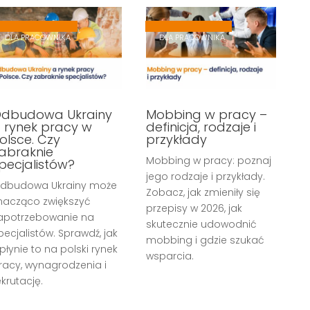
,
,
,
,
DLA PRACOWNIKA
DLA PRACOWNIKA
dbudowa Ukrainy
Mobbing w pracy –
 rynek pracy w
definicja, rodzaje i
olsce. Czy
przykłady
abraknie
Mobbing w pracy: poznaj
pecjalistów?
jego rodzaje i przykłady.
dbudowa Ukrainy może
Zobacz, jak zmieniły się
nacząco zwiększyć
przepisy w 2026, jak
apotrzebowanie na
skutecznie udowodnić
pecjalistów. Sprawdź, jak
mobbing i gdzie szukać
płynie to na polski rynek
wsparcia.
racy, wynagrodzenia i
ekrutację.