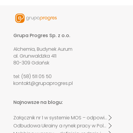
Grupa Progres Sp. z o.o.
Alchemia, Budynek Aurum
al. Grunwaldzka 411
80-309 Gdańsk
tel: (58) 511 05 50
kontakt@grupaprogres.pl
Najnowsze na blogu:
Załącznik nr 1 w systemie MOS – odpowiadamy na najczęściej zadawane pytania pracodawców po zmianach od 27 kwietnia 2026 r.
Odbudowa Ukrainy a rynek pracy w Polsce. Czy zabraknie specjalistów?