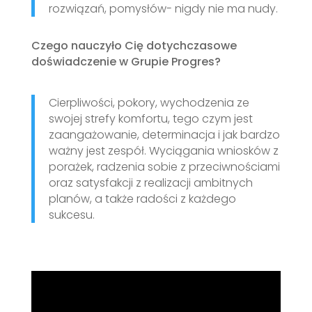
rozwiązań, pomysłów- nigdy nie ma nudy.
Czego nauczyło Cię dotychczasowe
doświadczenie w Grupie Progres?
Cierpliwości, pokory, wychodzenia ze
swojej strefy komfortu, tego czym jest
zaangażowanie, determinacja i jak bardzo
ważny jest zespół. Wyciągania wniosków z
porażek, radzenia sobie z przeciwnościami
oraz satysfakcji z realizacji ambitnych
planów, a także radości z każdego
sukcesu.