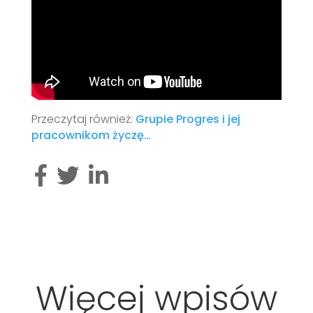
Przeczytaj również:
Grupie Progres i jej
pracownikom życzę…
Więcej wpisów