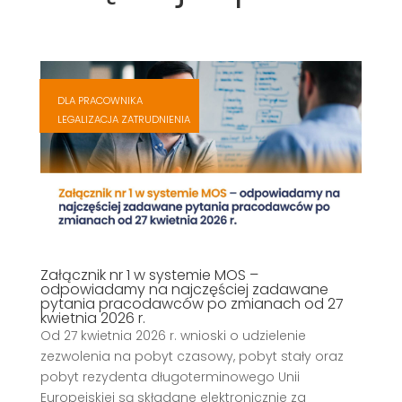
,
,
DLA PRACOWNIKA
,
LEGALIZACJA ZATRUDNIENIA
,
Załącznik nr 1 w systemie MOS –
odpowiadamy na najczęściej zadawane
pytania pracodawców po zmianach od 27
kwietnia 2026 r.
Od 27 kwietnia 2026 r. wnioski o udzielenie
zezwolenia na pobyt czasowy, pobyt stały oraz
pobyt rezydenta długoterminowego Unii
Europejskiej są składane elektronicznie za