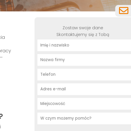
Zostaw swoje dane
Skontaktujemy się z Tobą
cia
pracy
 –
?
i