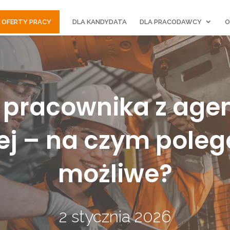
OFERTY PRACY
DLA KANDYDATA
DLA PRACODAWCY
O
e pracownika z agen
 – na czym polega 
możliwe?
2 stycznia 2026