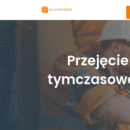
Przejęci
tymczasowej