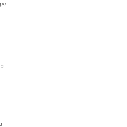
 po
ą.
a