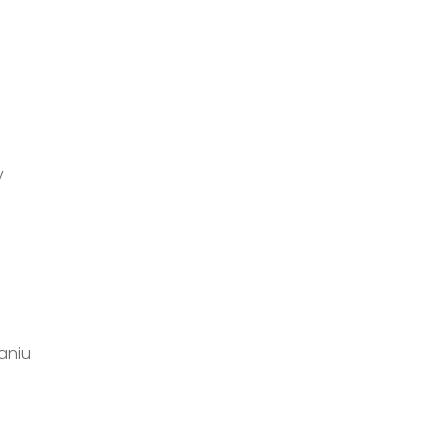
y
aniu