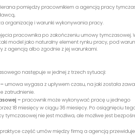
ierana pomiędzy pracownikiem a agencją pracy tymcza
dawcą,
 organizację i warunki wykonywania pracy.
zejęcia pracownika po zakończeniu umowy tymczasowej. 
aki model jako naturalny element rynku pracy, pod waru
y z agencją albo zgodnie z jej warunkami.
sowego następuje w jednej z trzech sytuacji:
 –
umowa wygasa z upływem czasu, na jaki została zawar
 zatrudnienie.
zasowej –
pracownik może wykonywać pracę u jednego
ez 18 miesięcy w ciągu 36 miesięcy. Po osiągnięciu teg
y tymczasowej nie jest możliwa, ale możliwe jest bezpośr
praktyce część umów między firmą a agencją przewiduj