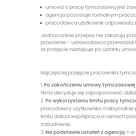
umowa o pracę tymczasową jest zaw
agencja pozostaje formalnym praco
pracodawca użytkownik odpowiada za
Jednocześnie przepisy nie zakazują pr
przeciwnie – ustawodawca przewidział t
że przejęcie następuje po ustaniu umow
Najczęściej przejęcie pracownika tymcza
Po zakończeniu umowy tymczasowej
firma decyduje się zaproponować dalsze
Po wykorzystaniu limitu pracy tymc
pracodawcy użytkownika maksymalnie prz
limitu dalsza współpraca w ramach prac
zatrudnienie.
Na podstawie ustaleń z agencją –
w 