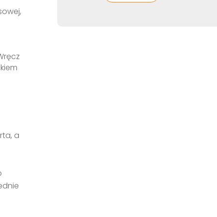
sowej,
Wręcz
nkiem
ta, a
o
ednie
e