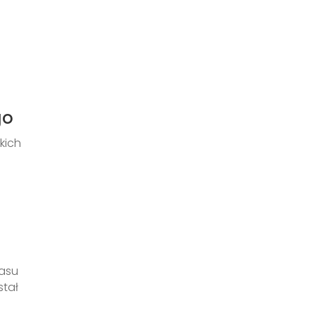
go
kich
zasu
stał