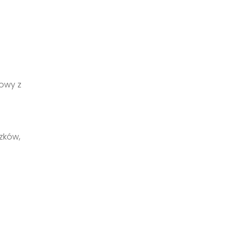
owy z
zków,