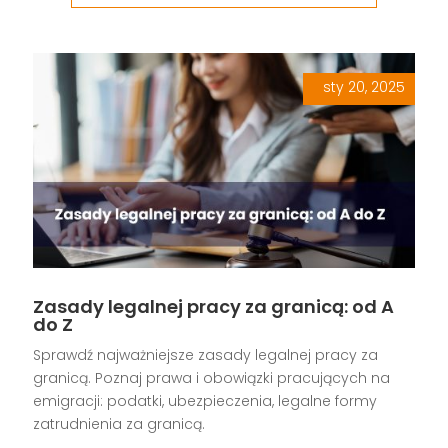
sty 20, 2025
|
,
,
,
,
Zasady legalnej pracy za granicą: od A
do Z
Sprawdź najważniejsze zasady legalnej pracy za
granicą. Poznaj prawa i obowiązki pracujących na
emigracji: podatki, ubezpieczenia, legalne formy
zatrudnienia za granicą.