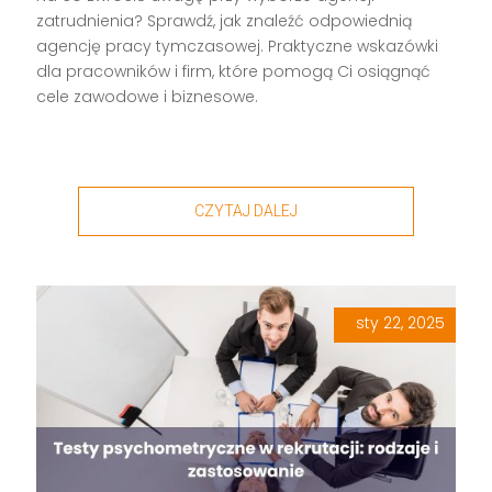
zatrudnienia? Sprawdź, jak znaleźć odpowiednią
agencję pracy tymczasowej. Praktyczne wskazówki
dla pracowników i firm, które pomogą Ci osiągnąć
cele zawodowe i biznesowe.
CZYTAJ DALEJ
sty 22, 2025
|
,
,
,
,