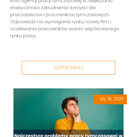
Rola agencji pracy tymczasowej w zwiększaniu
elastyczności zatrudnienia: korzyści dla
pracodawców i pracowników tymczasowych.
Odpowiedzi na wymagania rynku, rozwój firm i
oczekiwania pracowników wobec współczesnego
rynku pracy.
CZYTAJ DALEJ
sty 15, 2025
|
,
,
,
,