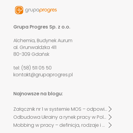
Grupa Progres Sp. z o.o.
Alchemia, Budynek Aurum
al. Grunwaldzka 411
80-309 Gdańsk
tel: (58) 511 05 50
kontakt@grupaprogres.pl
Najnowsze na blogu:
Załącznik nr 1 w systemie MOS – odpowiadamy na najczęściej zadawane pytania pracodawców po zmianach od 27 kwietnia 2026 r.
Odbudowa Ukrainy a rynek pracy w Polsce. Czy zabraknie specjalistów?
Mobbing w pracy – definicja, rodzaje i przykłady