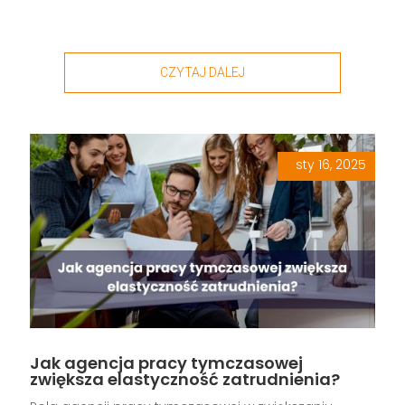
CZYTAJ DALEJ
sty 16, 2025
|
,
,
,
,
Jak agencja pracy tymczasowej
zwiększa elastyczność zatrudnienia?