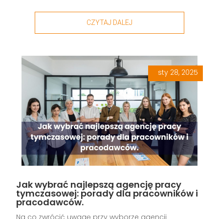
CZYTAJ DALEJ
sty 28, 2025
|
,
,
,
,
Jak wybrać najlepszą agencję pracy
tymczasowej: porady dla pracowników i
pracodawców.
Na co zwrócić uwagę przy wyborze agencji