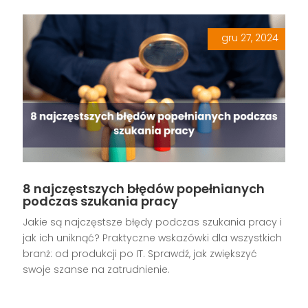
gru 27, 2024
|
,
,
,
,
8 najczęstszych błędów popełnianych
podczas szukania pracy
Jakie są najczęstsze błędy podczas szukania pracy i
jak ich uniknąć? Praktyczne wskazówki dla wszystkich
branż: od produkcji po IT. Sprawdź, jak zwiększyć
swoje szanse na zatrudnienie.