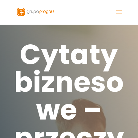
Cytaty
bizneso
we –
przeczy