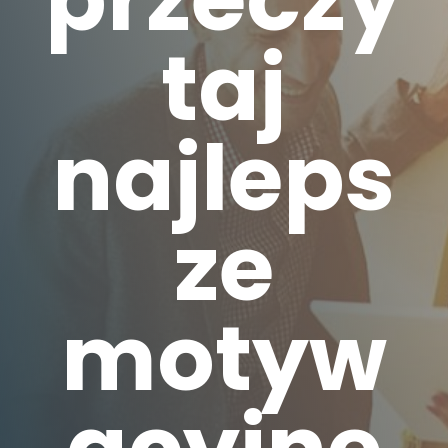
taj
najleps
ze
motyw