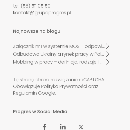
tel: (58) 511 05 50
kontakt@grupaprogres.pl
Najnowsze na blogu:
Załącznik nr 1 w systemie MOS – odpowiadamy na najczęściej zadawane pytania pracodawców po zmianach od 27 kwietnia 2026 r.
Odbudowa Ukrainy a rynek pracy w Polsce. Czy zabraknie specjalistów?
Mobbing w pracy – definicja, rodzaje i przykłady
Tę stronę chroni rozwiązanie reCAPTCHA.
Obowiązuje
Polityka Prywatności
oraz
Regulamin
Google.
Progres w Social Media