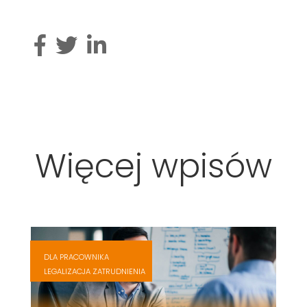
Więcej wpisów
,
,
DLA PRACOWNIKA
,
LEGALIZACJA ZATRUDNIENIA
,