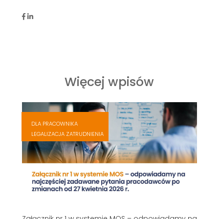
Więcej wpisów
,
,
DLA PRACOWNIKA
,
LEGALIZACJA ZATRUDNIENIA
,
Załącznik nr 1 w systemie MOS – odpowiadamy na