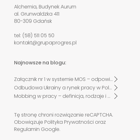
Alchemia, Budynek Aurum
al. Grunwaldzka 411
80-309 Gdańsk
tel: (58) 511 05 50
kontakt@grupaprogres.pl
Najnowsze na blogu:
Załącznik nr 1 w systemie MOS – odpowiadamy na najczęściej zadawane pytania pracodawców po zmianach od 27 kwietnia 2026 r.
Odbudowa Ukrainy a rynek pracy w Polsce. Czy zabraknie specjalistów?
Mobbing w pracy – definicja, rodzaje i przykłady
Tę stronę chroni rozwiązanie reCAPTCHA.
Obowiązuje
Polityka Prywatności
oraz
Regulamin
Google.