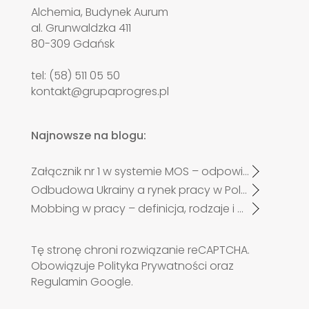
Alchemia, Budynek Aurum
al. Grunwaldzka 411
80-309 Gdańsk
tel: (58) 511 05 50
kontakt@grupaprogres.pl
Najnowsze na blogu:
Załącznik nr 1 w systemie MOS – odpowiadamy na najczęściej zadawane pytania pracodawców po zmianach od 27 kwietnia 2026 r.
Odbudowa Ukrainy a rynek pracy w Polsce. Czy zabraknie specjalistów?
Mobbing w pracy – definicja, rodzaje i przykłady
Tę stronę chroni rozwiązanie reCAPTCHA.
Obowiązuje
Polityka Prywatności
oraz
Regulamin
Google.