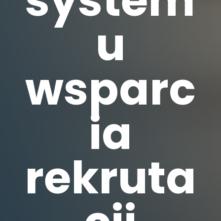
system
u
wsparc
ia
rekruta