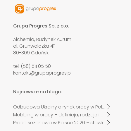
Grupa Progres Sp. z o.o.
Alchemia, Budynek Aurum
al. Grunwaldzka 411
80-309 Gdańsk
tel: (58) 511 05 50
kontakt@grupaprogres.pl
Najnowsze na blogu:
Odbudowa Ukrainy a rynek pracy w Polsce. Czy zabraknie specjalistów?
Mobbing w pracy – definicja, rodzaje i przykłady
Praca sezonowa w Polsce 2026 – stawki, trendy i nowe zasady zatrudnienia