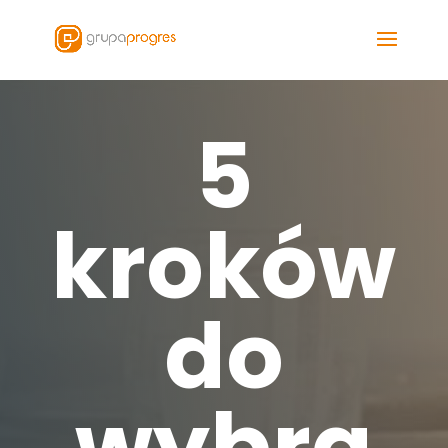
5
kroków
do
wybra