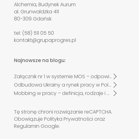
Alchemia, Budynek Aurum
al. Grunwaldzka 411
80-309 Gdańsk
tel: (58) 511 05 50
kontakt@grupaprogres.pl
Najnowsze na blogu:
Załącznik nr 1 w systemie MOS – odpowiadamy na najczęściej zadawane pytania pracodawców po zmianach od 27 kwietnia 2026 r.
Odbudowa Ukrainy a rynek pracy w Polsce. Czy zabraknie specjalistów?
Mobbing w pracy – definicja, rodzaje i przykłady
Tę stronę chroni rozwiązanie reCAPTCHA.
Obowiązuje
Polityka Prywatności
oraz
Regulamin
Google.