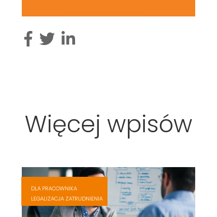
Więcej wpisów
,
,
DLA PRACOWNIKA
,
LEGALIZACJA ZATRUDNIENIA
,