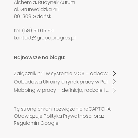
Alchemia, Budynek Aurum
al. Grunwaldzka 411
80-309 Gdańsk
tel: (58) 511 05 50
kontakt@grupaprogres.pl
Najnowsze na blogu:
Załącznik nr 1 w systemie MOS – odpowiadamy na najczęściej zadawane pytania pracodawców po zmianach od 27 kwietnia 2026 r.
Odbudowa Ukrainy a rynek pracy w Polsce. Czy zabraknie specjalistów?
Mobbing w pracy – definicja, rodzaje i przykłady
Tę stronę chroni rozwiązanie reCAPTCHA.
Obowiązuje
Polityka Prywatności
oraz
Regulamin
Google.