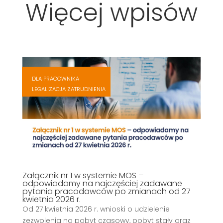
Więcej wpisów
,
,
DLA PRACOWNIKA
,
LEGALIZACJA ZATRUDNIENIA
,
Załącznik nr 1 w systemie MOS –
odpowiadamy na najczęściej zadawane
pytania pracodawców po zmianach od 27
kwietnia 2026 r.
Od 27 kwietnia 2026 r. wnioski o udzielenie
zezwolenia na pobyt czasowy, pobyt stały oraz