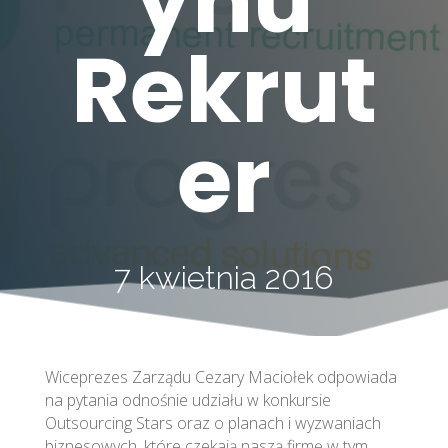
ynu
Rekrut
er
7 kwietnia 2016
Wiceprezes Zarządu Cezary Maciołek odpowiada
na pytania odnośnie udziału w konkursie
Outsourcing Stars oraz o planach i wyzwaniach
biznesowych, które czekają naszą firmę w tym