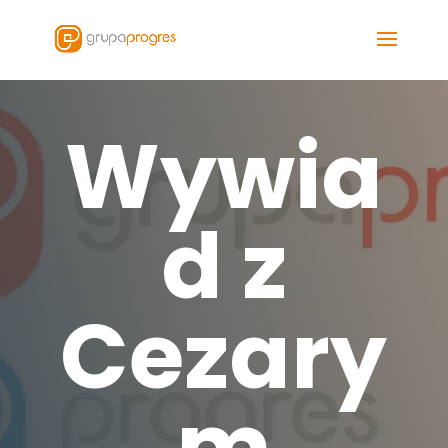
Wywia
d z
Cezary
m