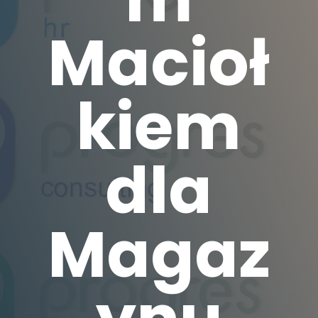
Macioł
kiem
dla
Magaz