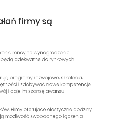
łań firmy są
 konkurencyjne wynagrodzenie.
ce będą adekwatne do rynkowych
erują programy rozwojowe, szkolenia,
iejętności i zdobywać nowe kompetencje
wój i daje im szansę awansu
w. Firmy oferujące elastyczne godziny
iają możliwość swobodnego łączenia