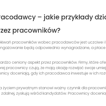
codawcy – jakie przykłady dzia
przez pracowników?
czekiwań pracowników wobec pracodawców jest uczciwe i
i zaangażowanie będą odpowiednio wynagradzane, a pła
bardzo ceniony aspekt przez pracowników. Firmy, które of
rej pracownicy czują, że mają okazję rozwijać swoje um
wnicy doceniają, gdy ich pracodawca inwestuje w ich roz
życiem prywatnym stanowi ważny czynnik dla pracownikó
y zdalnej, zyskują wśród kandydatów. Pracownicy docen