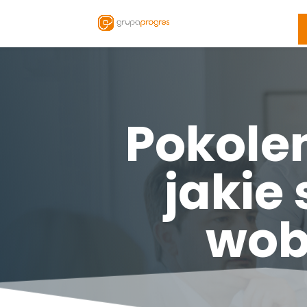
Pokolen
jakie
wob