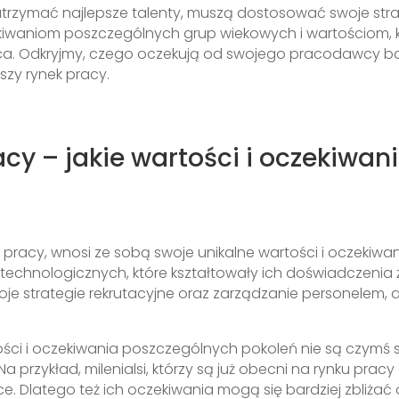
trzymać najlepsze talenty, muszą dostosować swoje str
czekiwaniom poszczególnych grup wiekowych i wartościom, k
a. Odkryjmy, czego oczekują od swojego pracodawcy baby 
jszy rynek pracy.
cy – jakie wartości i oczekiwan
 pracy, wnosi ze sobą swoje unikalne wartości i oczekiwan
 i technologicznych, które kształtowały ich doświadcze
je strategie rekrutacyjne oraz zarządzanie personelem, 
tości i oczekiwania poszczególnych pokoleń nie są czymś
Na przykład, milenialsi, którzy są już obecni na rynku pr
. Dlatego też ich oczekiwania mogą się bardziej zbliżać