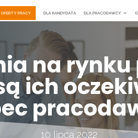
OFERTY PRACY
DLA KANDYDATA
DLA PRACODAWCY
O
ia na rynku
 są ich oczek
ec pracoda
10 lipca 2022