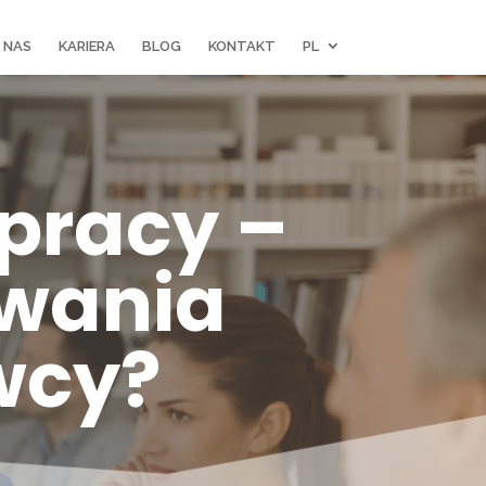
 NAS
KARIERA
BLOG
KONTAKT
PL
 pracy –
iwania
wcy?