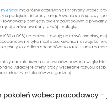
i
milenialsi
, mają różne oczekiwania i priorytety wobec 
styczne podejście do pracy i angażowanie się w sprawy sp
y i równowagę pomiędzy życiem zawodowym a prywatnym
ającej o zrównoważony rozwój i ekologię.
m 1980 a 1996) natomiast stawiają na rozwój osobisty, mis
acodawców nie tylko możliwości awansu i rozwoju kariery
nie jest tylko źródłem dochodów- to także szansa na sam
 zatrzymać młodszych pracowników, powinni uwzględnić 
sonalną. Atrakcyjne oferty pracy, wspieranie rozwoju osobis
niu młodszych talentów w organizacji.
h pokoleń wobec pracodawcy – j