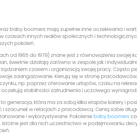
raz baby boomers mają zupełnie inne oczekiwania i wa
i w czasach innych realiów społecznych i technologicznych
dszych pokoleń.
ach od 1965 do 1979) znane jest z równoważenia swojej k
ian, świetnie działają zarówno w zespole jak i indywidua
rządzaniem czasem i organizacją swojej pracy. Często pe
ć swoje zaangażowanie. Kierują się w stronę pracodawcó
zynku, np. poprzez oferowanie urlopów, czasu na rekrea
 X oczekują stabilności zatrudnienia i uczciwego wynagro
 to generacja, która ma za sobą kilka etapów kariery i 
 i szacunek w relacjach z pracodawcą. Cenią sobie długot
 szanowane i wykorzystywane. Pokolenie
baby boomers
czę
. Istotne jest dla nich uczestnictwo w podejmowaniu decyz
cień.