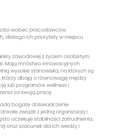
rtości wobec pracodawców.
, dlatego ich priorytety w miejscu
ariery zawodowej z życiem osobistym.
lnie. Mają mnóstwo innowacyjnych
łnią wysokie stanowiska, na których są
w, którzy dbają o równowagę między
cję lub programów wellness i
dzenia za swoją pracę.
posiada bogate doświadczenie
rwałe związki z jedną organizacją i
sto oczekuje stabilności zatrudnienia,
ji oraz szacunek dla ich wiedzy i