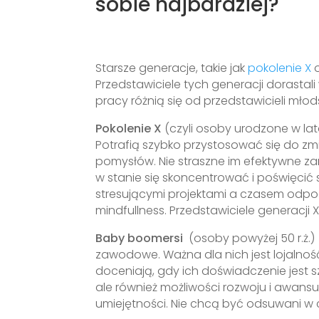
sobie najbardziej?
Starsze generacje, takie jak
pokolenie X
o
Przedstawiciele tych generacji dorastal
pracy różnią się od przedstawicieli mło
Pokolenie X
(czyli osoby urodzone w lat
Potrafią szybko przystosować się do zm
pomysłów. Nie straszne im efektywne za
w stanie się skoncentrować i poświęci
stresującymi projektami a czasem odpoc
mindfullness. Przedstawiciele generacji
Baby boomersi
(osoby powyżej 50 r.ż.)
zawodowe. Ważna dla nich jest lojalność
doceniają, gdy ich doświadczenie jest
ale również możliwości rozwoju i awansu
umiejętności. Nie chcą być odsuwani w 