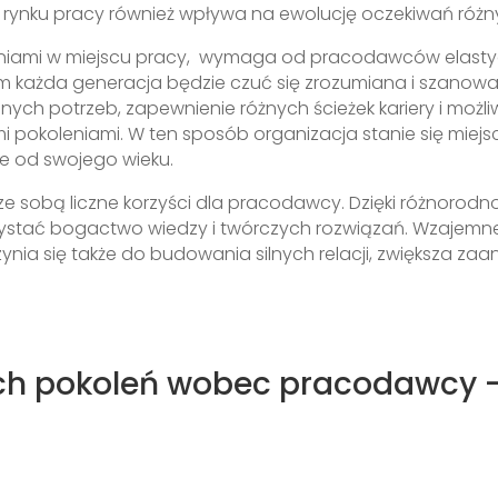
 rynku pracy również wpływa na ewolucję oczekiwań róż
eniami w miejscu pracy, wymaga od pracodawców elastyc
rym każda generacja będzie czuć się zrozumiana i szano
ch potrzeb, zapewnienie różnych ścieżek kariery i możli
i pokoleniami. W ten sposób organizacja stanie się mie
nie od swojego wieku.
 sobą liczne korzyści dla pracodawcy. Dzięki różnorodnoś
ystać bogactwo wiedzy i twórczych rozwiązań. Wzajemn
nia się także do budowania silnych relacji, zwiększa z
h pokoleń wobec pracodawcy – 