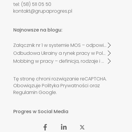
tel: (58) 511 05 50
kontakt@grupaprogres.pl
Najnowsze na blogu:
Załącznik nr 1 w systemie MOS – odpowiadamy na najczęściej zadawane pytania pracodawców po zmianach od 27 kwietnia 2026 r.
Odbudowa Ukrainy a rynek pracy w Polsce. Czy zabraknie specjalistów?
Mobbing w pracy – definicja, rodzaje i przykłady
Tę stronę chroni rozwiązanie reCAPTCHA.
Obowiązuje
Polityka Prywatności
oraz
Regulamin
Google.
Progres w Social Media