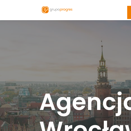
Agencj
Wrocła