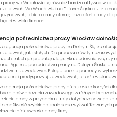
ra pracy we Wrocławiu są również bardzo aktywne w obsł
czasowych. We Wrocławiu i na Dolnym Śląsku działa mnóst
azynowych, a biura pracy oferują dużo ofert pracy dla
zbędni w wielu firmach.
encja pośrednictwa pracy Wrocław dolnośl
za agencja pośrednictwa pracy na Dolnym Śląsku oferuj
czasowych, jak i stałych. Dla pracowników tymczasowych
nżach, takich jak produkcja, logistyka, budownictwo, czy u
żąco. Agencja pośrednictwa pracy na Dolnym Śląsku oferu
adztwem zawodowym. Polega ono na pomocy w wyborze ki
petencji i predyspozycji zawodowych, a także w planowaniu
za agencja pośrednictwa pracy oferuje wiele korzyści dla
bycia doświadczenia zawodowego w różnych branżach, e
lezienie pracy w przypadku utraty dotychczasowego zat
t to możliwość szybkiego znalezienia wykwalifikowanych p
ększenie efektywności pracy firmy.