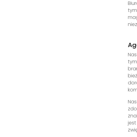
Biu
tym
mag
nie
Ag
Nas
tym
bra
bie
dor
kom
Nas
zdo
zna
jes
zwi