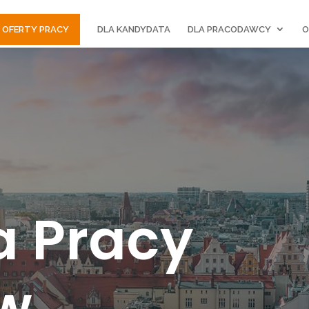
OFERTY PRACY
DLA KANDYDATA
DLA PRACODAWCY
O
a Pracy
w