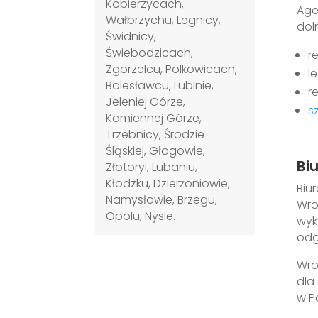
Kobierzycach,
Age
Wałbrzychu, Legnicy,
dol
Świdnicy,
Świebodzicach,
r
Zgorzelcu, Polkowicach,
l
Bolesławcu, Lubinie,
r
Jeleniej Górze,
s
Kamiennej Górze,
Trzebnicy, Środzie
Śląskiej, Głogowie,
Bi
Złotoryi, Lubaniu,
Kłodzku, Dzierżoniowie,
Biu
Namysłowie, Brzegu,
Wro
Opolu, Nysie.
wyk
odg
Wro
dla
w P