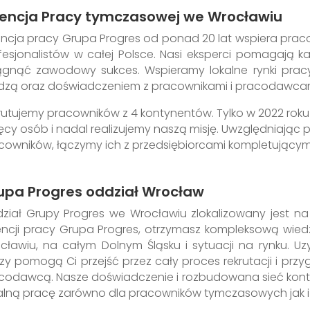
encja Pracy tymczasowej we Wrocławiu
ncja pracy Grupa Progres od ponad 20 lat wspiera pra
fesjonalistów w całej Polsce. Nasi eksperci pomagają
ągnąć zawodowy sukces. Wspieramy lokalne rynki pracy 
dzą oraz doświadczeniem z pracownikami i pracodawcam
rutujemy pracowników z 4 kontynentów. Tylko w 2022 roku 
ięcy osób i nadal realizujemy naszą misję. Uwzględniając 
cowników, łączymy ich z przedsiębiorcami kompletującymi
upa Progres oddział Wrocław
ział Grupy Progres we Wrocławiu zlokalizowany jest na 
ncji pracy Grupa Progres, otrzymasz kompleksową wied
cławiu, na całym Dolnym Śląsku i sytuacji na rynku. U
rzy pomogą Ci przejść przez cały proces rekrutacji i p
codawcą. Nasze doświadczenie i rozbudowana sieć kon
alną pracę zarówno dla pracowników tymczasowych jak i