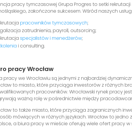
ncja pracy tymczasowej Grupa Progres to setki rekrutacj
nośląskiego, zakończone sukcesem. Wśród naszych usług z
ekrutacja
pracowników tymczasowych
;
egalizacja zatrudnienia, payroll, outsorcing;
ekrutacja
specjalistów i menedżerów
;
zkolenia
i consulting.
uro pracy Wrocław
ra pracy we Wrocławiu są jednymi z najbardziej dynamiczny
cław to miasto, które przyciąga inwestorów z różnych bra
walifikowanych pracowników. Wrocławski rynek pracy jest
rywają ważną rolę w pośrednictwie między pracodawcam
cław to także miasto, które przyciąga zagranicznych inw
 osób mówiących w różnych językach. Wrocław to jedno 
olsce, a biura pracy w mieście oferują wiele ofert pracy w