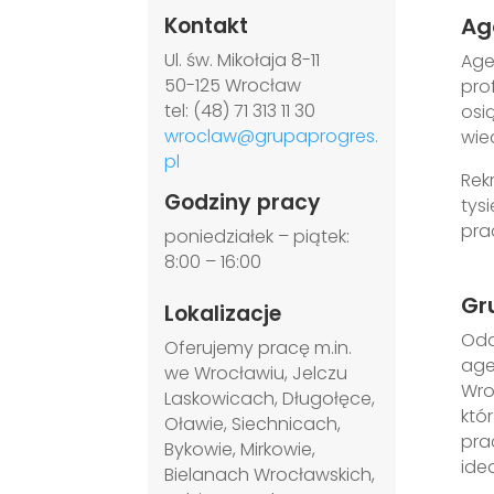
Kontakt
Ag
Ul. św. Mikołaja 8-11
Age
50-125 Wrocław
pro
tel: (48) 71 313 11 30
osi
wroclaw@grupaprogres.
wie
pl
Rek
Godziny pracy
tys
pra
poniedziałek – piątek:
8:00 – 16:00
Gr
Lokalizacje
Odd
Oferujemy pracę m.in.
age
we Wrocławiu, Jelczu
Wro
Laskowicach, Długołęce,
któ
Oławie, Siechnicach,
pra
Bykowie, Mirkowie,
ide
Bielanach Wrocławskich,