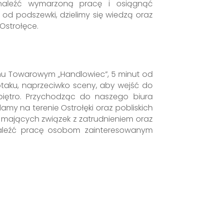
znaleźć wymarzoną pracę i osiągnąć
 od podszewki, dzielimy się wiedzą oraz
Ostrołęce.
omu Towarowym „Handlowiec”, 5 minut od
ptaku, naprzeciwko sceny, aby wejść do
piętro. Przychodząc do naszego biura
amy na terenie Ostrołęki oraz pobliskich
 mających związek z zatrudnieniem oraz
aleźć pracę osobom zainteresowanym