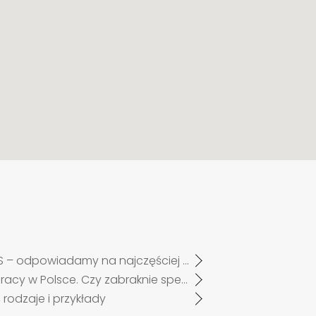
Załącznik nr 1 w systemie MOS – odpowiadamy na najczęściej zadawane pytania pracodawców po zmianach od 27 kwietnia 2026 r.
Odbudowa Ukrainy a rynek pracy w Polsce. Czy zabraknie specjalistów?
 rodzaje i przykłady