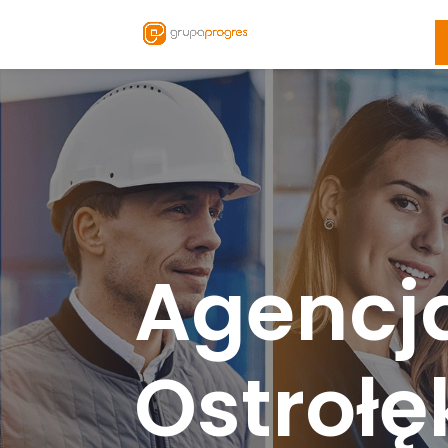
Agencj
Ostrołę