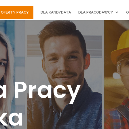
OFERTY PRACY
DLA KANDYDATA
DLA PRACODAWCY
O
a Pracy
ka