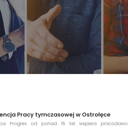
encja Pracy tymczasowej w Ostrołęce
upa Progres od ponad 15 lat wspiera pracodawc