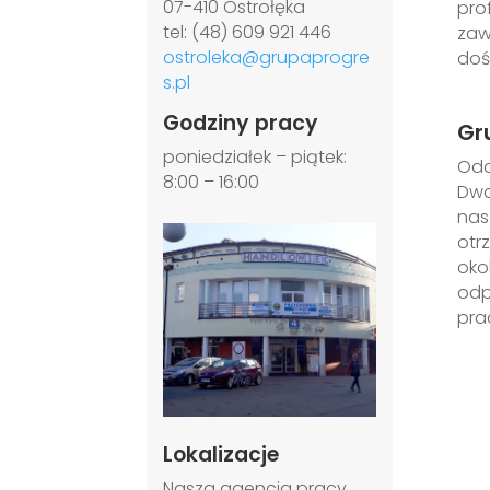
07-410 Ostrołęka
pro
tel: (48) 609 921 446
zaw
ostroleka@grupaprogre
doś
s.pl
Godziny pracy
Gr
poniedziałek – piątek:
Odd
8:00 – 16:00
Dwo
nas
otr
oko
odp
pra
Lokalizacje
Nasza agencja pracy