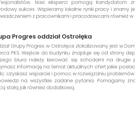
fesjonalistów. Nasi eksperci pomogą kandydatom 
odowy sukces. Wspieramy lokalne rynki pracy i znamy je
wiadczeniem z pracownikami i pracodawcami również w 
upa Progres oddział Ostrołęka
ział Grupy Progres w Ostrołęce zlokalizowany jest w D
rca PKS. Wejście do budynku znajduje się od strony de
zego biura należy kierować się schodami na drugie 
zymasz informację na temat aktualnych ofert jakie posiad
lic. Uzyskasz wsparcie i pomoc w rozwiązaniu problemów
owiedzi na wszystkie zadane pytania. Pomagamy zn
cą stałą jak również dodatkową.