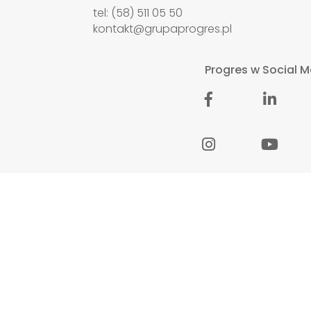
tel: (58) 511 05 50
kontakt@grupaprogres.pl
Progres w Social M
STRUKTURA
POLITYKA PR