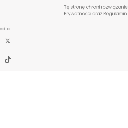
Tę stronę chroni rozwiązan
Prywatności
oraz
Regulamin
edia
YWATNOŚCI
SYGNALIŚCI
KONTAKT
BIURO PRASOWE
Copyright 2025 Grupa Progres Sp. z o. o.