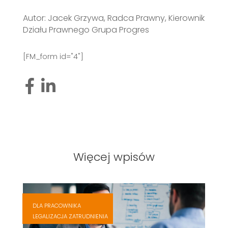
Autor: Jacek Grzywa, Radca Prawny, Kierownik
Działu Prawnego Grupa Progres
[FM_form id="4"]
Więcej wpisów
,
,
DLA PRACOWNIKA
,
LEGALIZACJA ZATRUDNIENIA
,