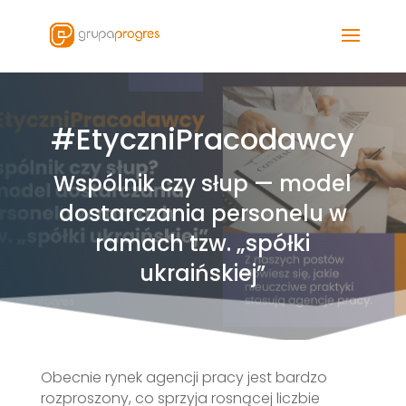
#EtyczniPracodawcy
Wspólnik czy słup — model
dostarczania personelu w
ramach tzw. „spółki
ukraińskiej”
Obecnie rynek agencji pracy jest bardzo
rozproszony, co sprzyja rosnącej liczbie