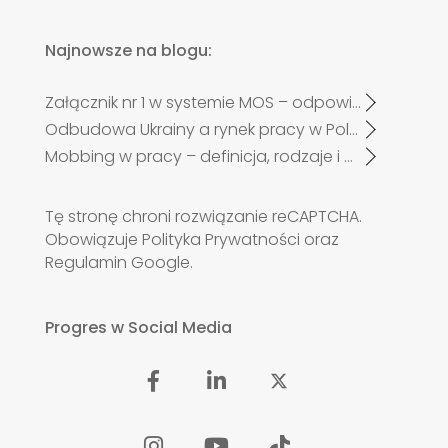
Najnowsze na blogu:
Załącznik nr 1 w systemie MOS – odpowiadamy na najczęściej zadawane pytania pracodawców po zmianach od 27 kwietnia 2026 r.
Odbudowa Ukrainy a rynek pracy w Polsce. Czy zabraknie specjalistów?
Mobbing w pracy – definicja, rodzaje i przykłady
Tę stronę chroni rozwiązanie reCAPTCHA.
Obowiązuje
Polityka Prywatności
oraz
Regulamin
Google.
Progres w Social Media