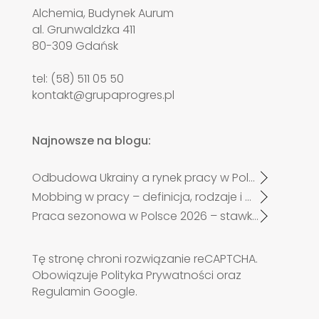
Alchemia, Budynek Aurum
al. Grunwaldzka 411
80-309 Gdańsk
tel: (58) 511 05 50
kontakt@grupaprogres.pl
Najnowsze na blogu:
Odbudowa Ukrainy a rynek pracy w Polsce. Czy zabraknie specjalistów?
Mobbing w pracy – definicja, rodzaje i przykłady
Praca sezonowa w Polsce 2026 – stawki, trendy i nowe zasady zatrudnienia
Tę stronę chroni rozwiązanie reCAPTCHA.
Obowiązuje
Polityka Prywatności
oraz
Regulamin
Google.