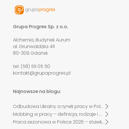
Grupa Progres Sp. z o.o.
Alchemia, Budynek Aurum
al. Grunwaldzka 411
80-309 Gdańsk
tel: (58) 511 05 50
kontakt@grupaprogres.pl
Najnowsze na blogu:
Odbudowa Ukrainy a rynek pracy w Polsce. Czy zabraknie specjalistów?
Mobbing w pracy – definicja, rodzaje i przykłady
Praca sezonowa w Polsce 2026 – stawki, trendy i nowe zasady zatrudnienia