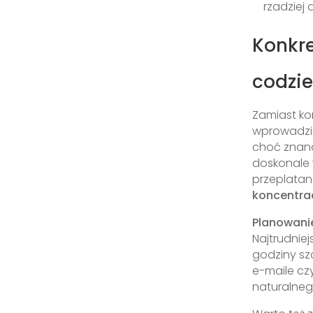
rzadziej
Konkr
codzie
Zamiast ko
wprowadzić
choć znana
doskonale 
przeplata
koncentra
Planowani
Najtrudnie
godziny sz
e-maile c
naturalneg