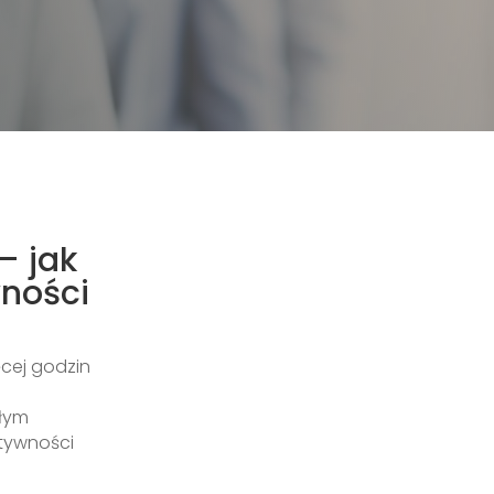
– jak
wności
ęcej godzin
ałym
ktywności