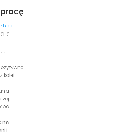
 pracę
e Four
 typy
u,
 Pozytywne
 kolei
ania
szej
k po
bimy.
ni i