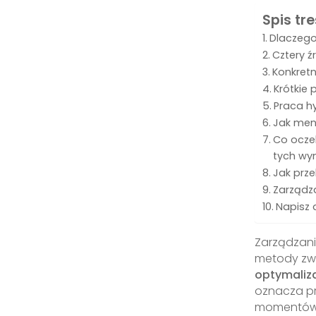
Spis tre
Dlaczego
Cztery ź
Konkret
Krótkie 
Praca h
Jak men
Co ocze
tych wy
Jak prz
Zarządz
Napisz 
Zarządzani
metody zwi
optymaliza
oznacza pr
momentów n