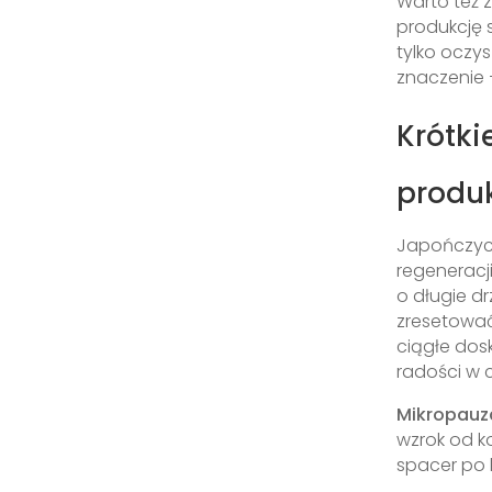
Warto też 
produkcję 
tylko oczy
znaczenie 
Krótki
produ
Japończycy
regeneracj
o długie d
zresetować.
ciągłe dosk
radości w
Mikropauz
wzrok od k
spacer po 