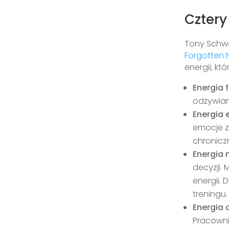
Cztery
Tony Schwar
Forgotten 
energii, k
Energia 
odżywian
Energia
emocje z
chronicz
Energia
decyzji.
energii.
treningu.
Energia
Pracowni