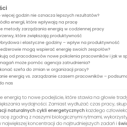
ści
 więcej godzin nie oznacza lepszych rezultatów?
ródła energii, które wpływają na pracę
ne metody zarządzania energią w codziennej pracy
przerwy, które zwiększają produktywność
ybrydowa i elastyczne godziny – wpływ na produktywność
edżerowie mogą wspierać energię swoich zespołów?
kują od pracodawców nowe pokolenia pracowników i jak w sp
magań może pomóc agencja zatrudnienia?
ekonać szefa do zmian w organizacji pracy?
anie energią vs. zarządzanie czasem pracowników – podsum
do nas
e energią to nowe podejście, które stawia na głowie trad
ększania wydajności. Zamiast wydłużać czas pracy, skupi
cji naturalnych cykli energetycznych
każdego człowieka
acę zgodną z naszymi biologicznymi rytmami, wykorzyst
ajwiększej koncentracji do najtrudniejszych zadań i
św