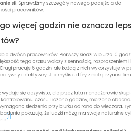
nie sił
. Sprawdźmy szczegóły nowego podejścia do
ności pracowników.
go więcej godzin nie oznacza lep
atów?
bie dwóch pracowników. Pierwszy siedzi w biurze 10 godzi
większość tego czasu walczy z sennością, rozproszeniem i
Drugi pracuje 6 godzin, ale każdą z nich wykorzystuje w peł
reatywny i efektywny. Jak myślisz, który z nich przynosi firm
wydaje się oczywista, ale przez lata menedżerowie skupia
 kontrolowaniu czasu. Liczono godziny, mierzono obecno
wymagano siedzenia przy biurku od rana do wieczora. 
badania pokazują, że ludzki mózg ma swoje naturalne cy
[1]
zne
.