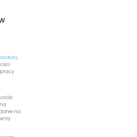
 w
omodoro
,
ości
 pracy
posób.
 na
danie na
enty