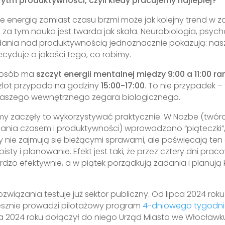
rytm produktywności, czyli kiedy pracujemy najlepiej?
e energią zamiast czasu brzmi może jak kolejny trend w z
 za tym nauka jest twarda jak skała. Neurobiologia, psyc
dania nad produktywnością jednoznacznie pokazują: nasz
ecyduje o jakości tego, co robimy.
 osób ma
szczyt energii mentalnej między 9:00 a 11:00 ra
zlot przypada na godziny
15:00-17:00
. To nie przypadek – 
naszego wewnętrznego zegara biologicznego.
rmy zaczęły to wykorzystywać praktycznie. W Nozbe (twórcy
ania czasem i produktywności) wprowadzono “piąteczki”,
 nie zajmują się bieżącymi sprawami, ale poświęcają ten
isty i planowanie. Efekt jest taki, że przez cztery dni prac
rdzo efektywnie, a w piątek porządkują zadania i planują 
wiązania testuje już sektor publiczny. Od lipca 2024 rok
esznie prowadzi pilotażowy program
4-dniowego tygodni
a 2024 roku dołączył do niego Urząd Miasta we Włocławk