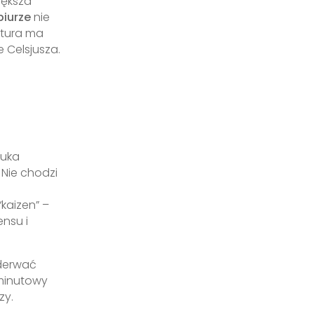
iększa
biurze
nie
atura ma
 Celsjusza.
tuka
 Nie chodzi
“kaizen” –
ensu i
oderwać
uminutowy
zy.