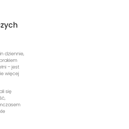
szych
n dziennie,
 brakiem
ni – jest
ie więcej
li się
ść,
Tymczasem
kle