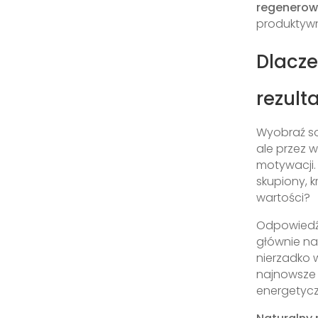
regenerowa
produktyw
Dlacze
rezult
Wyobraź so
ale przez 
motywacji. 
skupiony, k
wartości?
Odpowiedź 
głównie na
nierzadko 
najnowsze 
energetyc