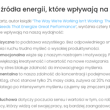
 źródła energii, które wpływają na
tz, autor książki
“The Way We’re Working Isn’t Working: Th
Needs That Energize Great Performance”
, wyróżnia cztery
tóre wpływają na naszą wydajność:
fizyczna
to podstawa wszystkiego. Bez odpowiedniego sn
ia i ruchu trudno myśleć o wysokiej produktywności.
 emocjonalna
wiąże się z naszym nastrojem i motywacją.
większają kreatywność i otwartość na nowe rozwiązania. Z
ny stres blokuje zdolność do innowacyjnego myślenia.
 mentalna
to nasza zdolność do koncentracji i podejmow
 Mózg, choć stanowi tylko 2% masy ciała, zużywa aż 20% na
 Dlatego po intensywnym myśleniu czujemy się zmęczeni ja
 duchowa
dotyczy poczucia sensu i wartości w tym, co ro
cy, którzy widzą cel swojej pracy, są bardziej zaangażowa