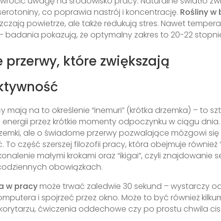
zwrócić uwagę na środowisko pracy. Naturalne światło zw
serotoniny, co poprawia nastrój i koncentrację.
Rośliny w 
szczają powietrze, ale także redukują stres. Nawet temper
– badania pokazują, że optymalny zakres to 20-22 stopnie
e przerwy, które zwiększają
ktywność
 mają na to określenie “inemuri” (krótka drzemka) – to sz
i energii przez krótkie momenty odpoczynku w ciągu dnia.
rzemki, ale o świadome przerwy pozwalające mózgowi się
 To część szerszej filozofii pracy, która obejmuje również 
onalenie małymi krokami oraz “ikigai”, czyli znajdowanie s
 codziennych obowiązkach.
a w pracy
może trwać zaledwie 30 sekund – wystarczy 
omputera i spojrzeć przez okno. Może to być również kilk
korytarzu, ćwiczenia oddechowe czy po prostu chwila cis