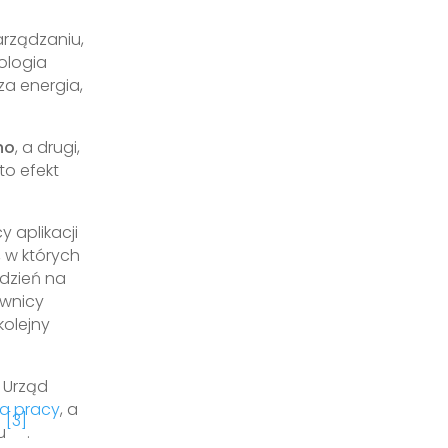
arządzaniu,
hologia
a energia,
no
, a drugi,
to efekt
 aplikacji
 w których
 dzień na
ownicy
kolejny
u Urząd
a pracy
, a
[3]
u
.