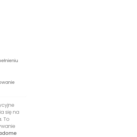
ełnieniu
owanie
ycyjne
a się na
. To
ywanie
iadome