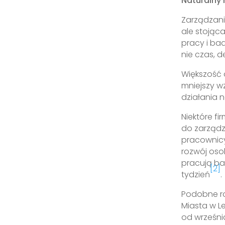
Naturalny 
Zarządzani
ale stojąca
pracy i ba
nie czas, d
Większość
mniejszy w
działania 
Niektóre fi
do zarządz
pracownicy
rozwój osob
pracują ba
[2]
tydzień
.
Podobne roz
Miasta w L
od wrześni