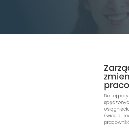
Zarzą
zmien
prac
Do tej por
spędzonych 
osiągnięci
świecie. J
pracownik