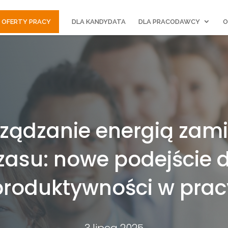
OFERTY PRACY
DLA KANDYDATA
DLA PRACODAWCY
O
ządzanie energią zam
zasu: nowe podejście 
produktywności w prac
3 lipca 2025