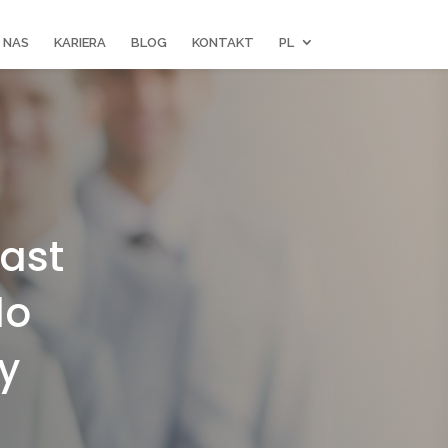
 NAS
KARIERA
BLOG
KONTAKT
PL
iast
do
y