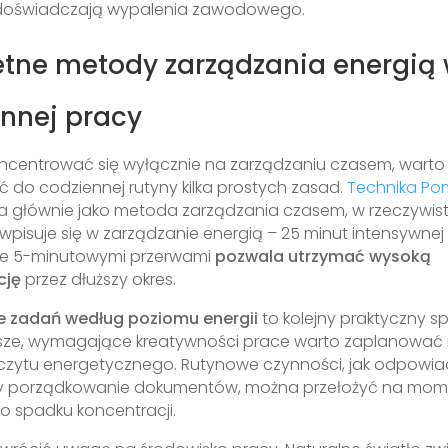
 doświadczają wypalenia zawodowego.
etne metody zarządzania energią
nnej pracy
ncentrować się wyłącznie na zarządzaniu czasem, warto
 do codziennej rutyny kilka prostych zasad.
Technika P
 głównie jako metoda zarządzania czasem, w rzeczywist
wpisuje się w zarządzanie energią – 25 minut intensywnej
ne 5-minutowymi przerwami
pozwala utrzymać wysoką
cję
przez dłuższy okres.
e zadań według poziomu energii
to kolejny praktyczny s
jsze, wymagające kreatywności prace warto zaplanować
czytu energetycznego. Rutynowe czynności, jak odpowia
zy porządkowanie dokumentów, można przełożyć na mom
o spadku koncentracji.