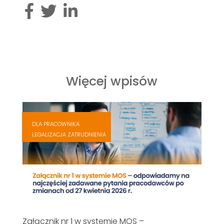
Więcej wpisów
,
,
DLA PRACOWNIKA
,
LEGALIZACJA ZATRUDNIENIA
,
Załącznik nr 1 w systemie MOS –