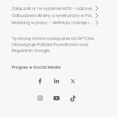
Załącznik nr 1 w systemie MOS – odpowiadamy na najczęściej zadawane pytania pracodawców po zmianach od 27 kwietnia 2026 r.
Odbudowa Ukrainy a rynek pracy w Polsce. Czy zabraknie specjalistów?
Mobbing w pracy – definicja, rodzaje i przykłady
Tę stronę chroni rozwiązanie reCAPTCHA.
Obowiązuje
Polityka Prywatności
oraz
Regulamin
Google.
Progres w Social Media