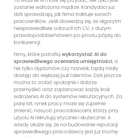
Tu właśnie AI może się przydać. Ale tylko jeśli
zostanie wdrożona mądrze. Kandydaci już
dziś sprawdzają, jak firma traktuje swoich
pracowników. Jeśli dowiedzą się, że algorytm
niesprawiedliwie odrzucił ich CV, z dużym
prawdopodobieństwem po prostu pójdą do
konkurencji.
Firmy, które potrafią
wykorzystać AI do
sprawiedliwego oceniania umiejętności
, a
nie tylko dyplomów czy nazwisk, będą miały
dostęp do większej puli talentów. Dziś jeszcze
można to zrobić spokojnie i dobrze
przemyśleć oraz zaplanować każdy krok
wdrożenia AI do systemów rekrutacyjnych. Za
parę lat, rynek pracy może się zupełnie
zmienić, nasycić pracodawcami, którzy przy
użyciu AI rekrutują etycznie i skutecznie. A
wtedy okaże się, że na budowanie reputacji
sprawiedliwego pracodawcy jest już trochę