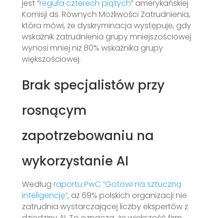
jest “
reguła czterech piątych
” amerykańskiej
Komisji ds. Równych Możliwości Zatrudnienia,
która mówi, że dyskryminacja występuje, gdy
wskaźnik zatrudnienia grupy mniejszościowej
wynosi mniej niż 80% wskaźnika grupy
większościowej.
Brak specjalistów przy
rosnącym
zapotrzebowaniu na
wykorzystanie AI
Według
raportu PwC “Gotowi na sztuczną
inteligencję”
, aż 69% polskich organizacji nie
zatrudnia wystarczającej liczby ekspertów z
dziedziny AI. To oznacza, że większość firm