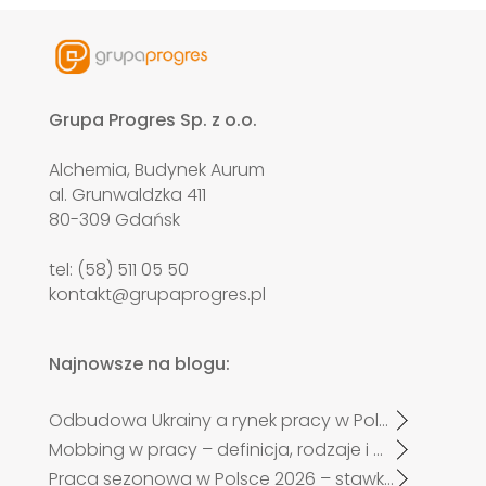
Grupa Progres Sp. z o.o.
Alchemia, Budynek Aurum
al. Grunwaldzka 411
80-309 Gdańsk
tel: (58) 511 05 50
kontakt@grupaprogres.pl
Najnowsze na blogu:
Odbudowa Ukrainy a rynek pracy w Polsce. Czy zabraknie specjalistów?
Mobbing w pracy – definicja, rodzaje i przykłady
Praca sezonowa w Polsce 2026 – stawki, trendy i nowe zasady zatrudnienia