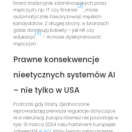
branż tradycyjnie zdominowanych przez
[3]
mężczyzn, np. IT czy finanse
, może
automatycznie faworyzować męskich
kandydatów. Z drugiej strony, w branżach
gdzie dominują kobiety – jak HR czy
[4]
edukacja
– AI może dyskryminować
mężczyzn.
Prawne konsekwencje
nieetycznych systemów AI
– nie tylko w USA
Podczas gdy Stany Zjednoczone
wprowadzają pierwsze regulacje dotyczące
AI w rekrutacji, Europa również nie pozostaje w
tyle. 13 marca 2024 roku Parlament Europejski
zatwierdził
AI Act
, który tworzy ramy prawne