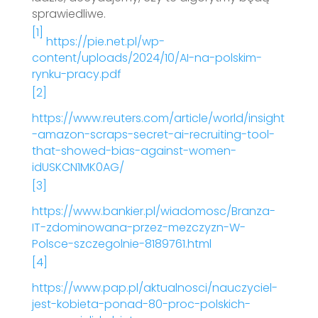
sprawiedliwe.
[1]
https://pie.net.pl/wp-
content/uploads/2024/10/AI-na-polskim-
rynku-pracy.pdf
[2]
https://www.reuters.com/article/world/insight
-amazon-scraps-secret-ai-recruiting-tool-
that-showed-bias-against-women-
idUSKCN1MK0AG/
[3]
https://www.bankier.pl/wiadomosc/Branza-
IT-zdominowana-przez-mezczyzn-W-
Polsce-szczegolnie-8189761.html
[4]
https://www.pap.pl/aktualnosci/nauczyciel-
jest-kobieta-ponad-80-proc-polskich-