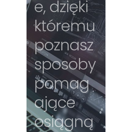
e, dzięki
któremu
poznasz
sposoby
pomag
ające
osiągną