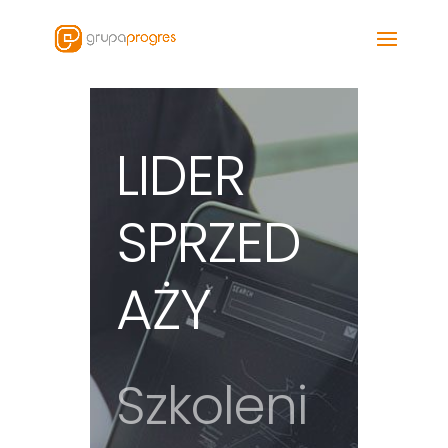
LIDER
SPRZED
AŻY
Szkoleni