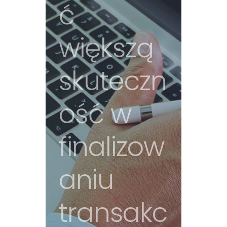
ć
większą
skuteczn
ość w
finalizow
aniu
transakc