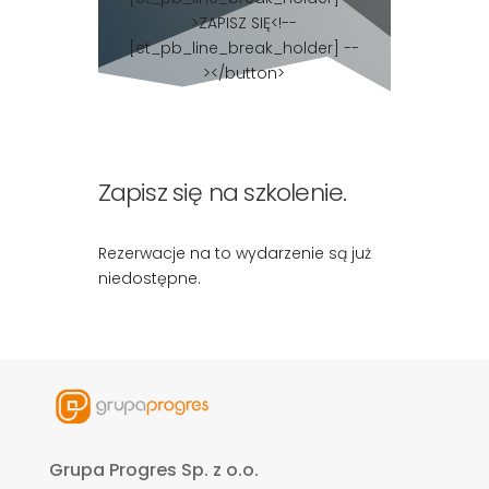
>ZAPISZ SIĘ<!--
[et_pb_line_break_holder] --
></button>
Zapisz się na szkolenie.
Rezerwacje na to wydarzenie są już
niedostępne.
Grupa Progres Sp. z o.o.