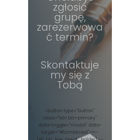
zgłosić
grupę,
zarezerwowa
ć termin?
Skontaktuje
my się z
Tobą
<button type="button"
class="btn btn-primary"
data-toggle="modal" data-
target="#formModal"><!--
[et_pb_line_break_holder] --